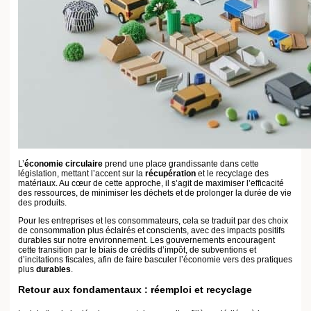
les cartes dans la production et la consommation, ce qui nous pousse à un
changement progressif mais indispensable pour notre planète.
Les perspectives pour 2025 et au-delà
La loi Climat & Résilience marque un jalon vers un avenir où
développement durable et technologie cohabitent harmonieusement. Pour
garantir le succès de ces initiatives, il est capital de continuer sur cette voie
avec les énergies renouvelables en ligne de mire. Et si vous vous
demandez comment intégrer ces changements dans votre vie quotidienne,
il y a plusieurs approches simples :
Choisir des producteurs locaux qui pratiquent l’agriculture biologique.
Favoriser les énergies renouvelables pour l’électricité domestique.
Les questions soulevées par cette législation restent au cœur des
préoccupations de notre époque. Poursuivre ces efforts collectifs est une
nécessité. Notre engagement quotidien, aussi minime soit-il, contribuera à
rendre nos actions durables au service de la planète.
FAQ sur la loi Climat & Résilience