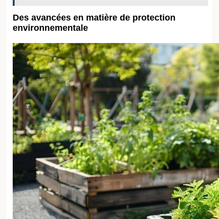
société, de la consommation de masse à la mobilité écologique.
L’idée principale est d’encourager une
protection environnementale
accrue, en particulier autour de notre biodiversité précieuse. Cela se traduit
par des restrictions renforcées sur l’utilisation de produits chimiques nocifs,
une mise en avant des
énergies renouvelables
et des initiatives pour
restaurer et préserver les habitats naturels. Greenpeace et d’autres
organisations environnementales se sont exprimées en faveur de cette
initiative, saluant des mesures précises comme l’interdiction des déchets
plastiques à usage unique et la promotion de l’
économie circulaire
.
Les industries notez ces changements
Transition vers des matériaux réutilisables et recyclables.
Incorporation de processus de production plus
durables
.
Les entreprises, sous la pression de ces nouvelles normes, ont déjà
commencé à revoir leurs modèles de production pour s’aligner sur ces
valeurs écologiques. Cette tendance se renforce, portée par des
campagnes médiatiques et les attentes croissantes des consommateurs
soucieux de la “green transition.”