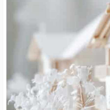
Loi Climat & Résilience : quels
changements ?
-
Écoresponsabilité
-
24/08/2025
-
5 minutes de lecture
La loi Climat & Résilience, tant attendue, marque un tournant dans notre
quotidien en France. Avec une série de mesures, elle promet de transformer
les manières de consommer, de produire et même de se déplacer.
Notamment, une nouveauté majeure en 2025 vient bouleverser le marché
immobilier : l’audit énergétique. Au-delà de simples obligations, comment
ces transformations redéfinissent-elles notre rapport à l’environnement ?
Autant de questions pertinentes auxquelles nous tenterons de répondre.
Sommaire
L’impact de l’audit énergétique sur le marché immobilier
Pourquoi cet audit est-il crucial pour les propriétaires vendeurs
Des avancées en matière de protection environnementale
Les industries notez ces changements