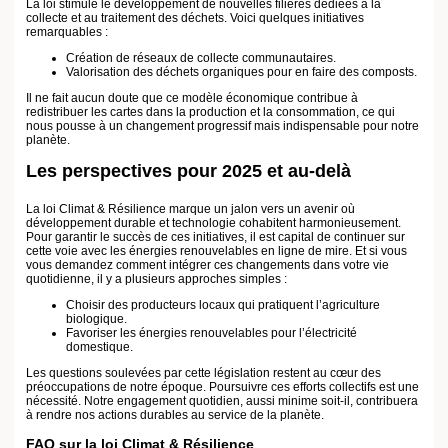
Qui est impacté par l’obligation d’audit énergétique ?
Tout propriétaire
vendant un bien classé E, F ou G est concerné et doit réaliser cet audit
avant la vente.
Quels sont les bénéfices des audits énergétiques pour l’acheteur ?
Ils
offrent une transparence sur les travaux nécessaires pour améliorer la
performance énergétique et réduisent les futures charges énergétiques.
Comment les énergies renouvelables sont-elles intégrées ?
La loi
encourage leur utilisation à travers des bonus fiscaux et des subventions
pour les installations domestiques.
←
Article précédent
Article suivant
→
A lire aussi