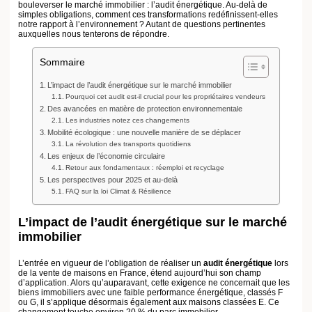
d’anticiper cette étude lors de la mise en vente d’une maison.
Pourquoi cet audit est-il crucial pour les propriétaires vendeurs
Obliger à réaliser un audit énergétique lors de la vente d’une maison peut
sembler contraignant. Cependant, cet engagement présente un double
avantage :
Pour les vendeurs
, il garantit que le bien répond aux normes
environnementales modernes.
Pour les acheteurs
, il assure une connaissance précise des rénovations à
envisager.
Ces changements génèrent une dynamique incitant à la
transition
énergétique
, réduisant les émissions mondiales de gaz à effet de serre et
favorisant une économie plus
durable
. Les conclusions de l’audit offrent
des scénarios de rénovation précis, chiffrés, et optimisés pour atteindre des
performances énergétiques compétitives.
Lire aussi :
Comment adopter un mode de vie