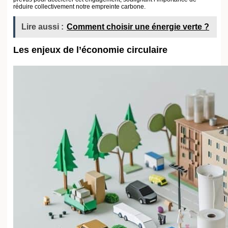
L’
économie circulaire
prend une place grandissante dans cette législation,
mettant l’accent sur la
récupération
et le recyclage des matériaux. Au cœur
de cette approche, il s’agit de maximiser l’efficacité des ressources, de
minimiser les déchets et de prolonger la durée de vie des produits.
Pour les entreprises et les consommateurs, cela se traduit par des choix de
consommation plus éclairés et conscients, avec des impacts positifs
durables sur notre environnement. Les gouvernements encouragent cette
transition par le biais de crédits d’impôt, de subventions et d’incitations
fiscales, afin de faire basculer l’économie vers des pratiques plus
durables
.
Retour aux fondamentaux : réemploi et recyclage
La loi stimule le développement de nouvelles filières dédiées à la collecte
et au traitement des déchets. Voici quelques initiatives remarquables :
Création de réseaux de collecte communautaires.
Valorisation des déchets organiques pour en faire des composts.
Il ne fait aucun doute que ce modèle économique contribue à redistribuer