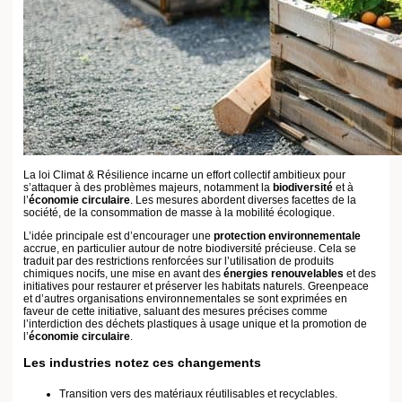
Mobilité écologique : une nouvelle manière de se déplacer
La mobilité écologique constitue un pilier central du plan Climat &
Résilience. Les efforts portent sur la réduction des émissions de CO2 grâce
à des modes de transport plus verts. Outre l’essor des véhicules
électriques, l’accent est mis sur l’importance du partage des transports et le
développement des infrastructures cyclables.
La révolution des transports quotidiens
Les collectivités locales sont encouragées à repenser leurs aménagements
urbains pour intégrer ces enjeux de mobilité écologique. Voici comment
elles s’y prennent :
Développement de pistes cyclables sécurisées.
Encouragement des transports en commun avec des véhicules plus
respectueux de l’environnement.
Ce virage enclenché nécessite cependant une collaboration renforcée
entre les gouvernements et les acteurs privés pour transformer