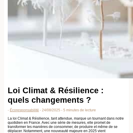
Mobilité écologique : une nouvelle manière de se déplacer
La révolution des transports quotidiens
Les enjeux de l’économie circulaire
Retour aux fondamentaux : réemploi et recyclage
Les perspectives pour 2025 et au-delà
FAQ sur la loi Climat & Résilience
L’impact de l’audit énergétique sur le marché immobilier
L’entrée en vigueur de l’obligation de réaliser un
audit énergétique
lors de
la vente de maisons en France, étend aujourd’hui son champ d’application.
Alors qu’auparavant, cette exigence ne concernait que les biens
immobiliers avec une faible performance énergétique, classés F ou G, il
s’applique désormais également aux maisons classées E. Ce changement
touche environ 20 % du parc immobilier.
L’
audit énergétique
ne se limite pas à mesurer l’efficacité énergétique d’un
bâtiment. En fait, il propose une analyse approfondie des opportunités de
rénovation permettant d’optimiser la consommation énergétique. Saviez-
vous que ces audits doivent être réalisés par des professionnels qualifiés ?
Ils offrent une vision claire des investissements nécessaires pour atteindre,
au moins, un DPE B. La durée de validité étant de cinq ans, il est conseillé